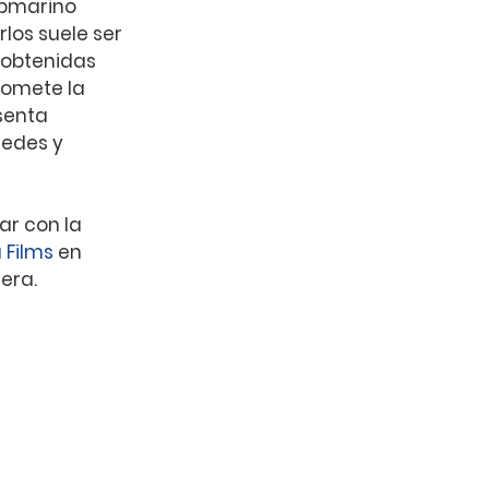
ubmarino
los suele ser 
 obtenidas 
omete la 
senta 
edes y 
ear con la
 Films
 en 
era. 