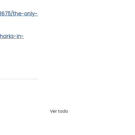
68675/the-only-
harks-in-
Ver todo