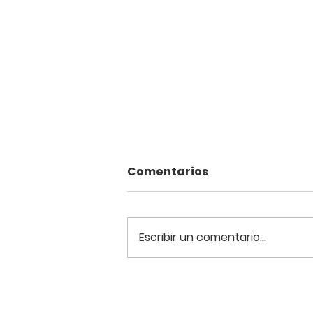
Comentarios
Escribir un comentario...
Provocado o no: la tonta
pregunta sobre los