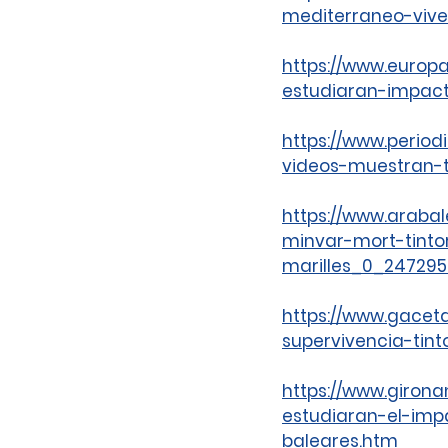
mediterraneo-vive
https://www.europ
estudiaran-impact
https://www.period
videos-muestran-t
https://www.araba
minvar-mort-tinto
marilles_0_247295
https://www.gacet
supervivencia-tint
https://www.giron
estudiaran-el-imp
baleares.htm