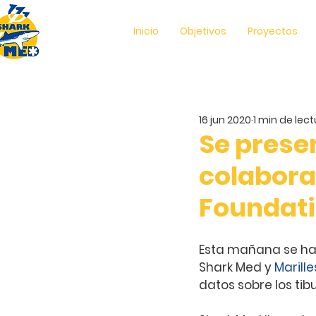
Inicio
Objetivos
Proyectos
16 jun 2020
1 min de lec
Se prese
colabora
Foundat
Esta mañana se ha
Shark Med y 
Marill
datos sobre los tib