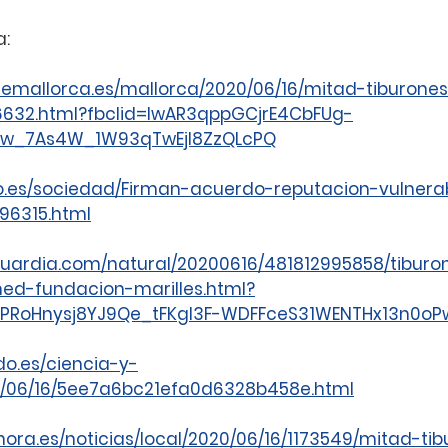
a:
demallorca.es/mallorca/2020/06/16/mitad-tiburones
6632.html?fbclid=IwAR3qppGCjrE4CbFUg-
w_7As4W_1W93qTwEjl8ZzQLcPQ
io.es/sociedad/Firman-acuerdo-reputacion-vulnera
96315.html
guardia.com/natural/20200616/481812995858/tiburo
med-fundacion-marilles.html?
LHPRoHnysj8YJ9Qe_tFKgI3F-WDFFceS31WENTHx13n0oP
o.es/ciencia-y-
0/06/16/5ee7a6bc21efa0d6328b458e.html
hora.es/noticias/local/2020/06/16/1173549/mitad-ti