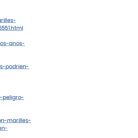
illes-
551.html
/dos-anos-
s-podrien-
-peligro-
n-marilles-
en-