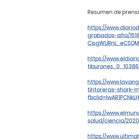
Resumen de prens
https://www.diario
grabados-alta/151
CisgWURnL_eCSQM
https://www.eldiar
tiburones_0_10386
https://www.lavan
tintoreras-shark-
fbclid=IwAR1PCNk
https://www.elmund
salud/ciencia/202
https://www.ultima