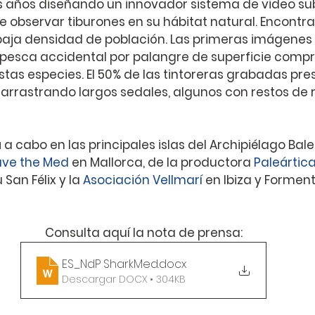
os años diseñando un innovador sistema de video s
observar tiburones en su hábitat natural. Encontrar
u baja densidad de población. Las primeras imágenes
pesca accidental por palangre de superficie compr
tas especies. El 50% de las tintoreras grabadas pre
arrastrando largos sedales, algunos con restos de r
á a cabo en las principales islas del Archipiélago Bal
ave the Med
 en Mallorca, de la productora 
Paleártica
an Félix y la 
Asociación Vellmarí
 en Ibiza y Forment
Consulta aquí la nota de prensa:
ES_NdP SharkMed
.docx
Descargar DOCX • 304KB