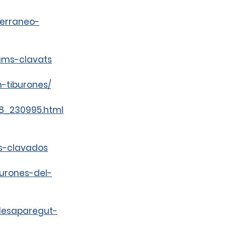
terraneo-
hams-clavats
-tiburones/
28_230995.html
os-clavados
burones-del-
desaparegut-