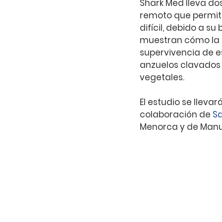
Shark Med lleva d
remoto que permite 
difícil, debido a s
muestran cómo la 
supervivencia de es
anzuelos clavados 
vegetales.
El estudio se llevar
colaboración de 
S
Menorca y de Manu S