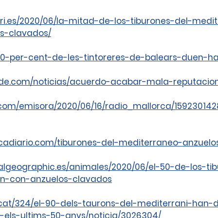
ari.es/2020/06/la-mitad-de-los-tiburones-del-medi
s-clavados/
n-50-per-cent-de-les-tintoreres-de-balears-duen-
rde.com/noticias/acuerdo-acabar-mala-reputacion
.com/emisora/2020/06/16/radio_mallorca/15923014
rcadiario.com/tiburones-del-mediterraneo-anzuel
algeographic.es/animales/2020/06/el-50-de-los-ti
en-con-anzuelos-clavados
cat/324/el-90-dels-taurons-del-mediterrani-han-
-els-ultims-50-anys/noticia/3026304/