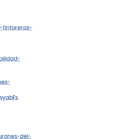
-tintoreras-
bilidad-
nes-
wyabFs
burones-del-