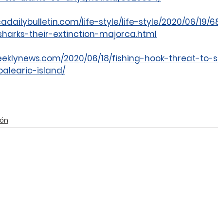
dailybulletin.com/life-style/life-style/2020/06/19/
harks-their-extinction-majorca.html
eeklynews.com/2020/06/18/fishing-hook-threat-to-s
alearic-island/
ión