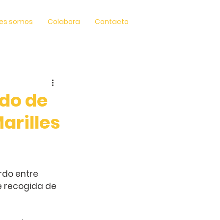
es somos
Colabora
Contacto
rdo de
arilles
do entre 
e recogida de 