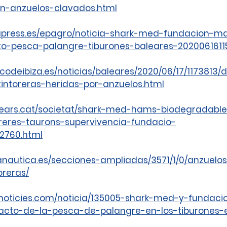
n-anzuelos-clavados.html
apress.es/epagro/noticia-shark-med-fundacion-mar
o-pesca-palangre-tiburones-baleares-20200616115
icodeibiza.es/noticias/baleares/2020/06/17/1173813
intoreras-heridas-por-anzuelos.html
lears.cat/societat/shark-med-hams-biodegradable
reres-taurons-supervivencia-fundacio-
2760.html
anautica.es/secciones-ampliadas/3571/1/0/anzuelos
oreras/
anoticies.com/noticia/135005-shark-med-y-fundacio
acto-de-la-pesca-de-palangre-en-los-tiburones-