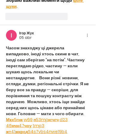
зібрано важливі моменти щодо 
філе 
щуки
.
Me gusta
Reaccionar
Ігор Жук
05 abr
Часом знаходжу ці джерела 
випадково, іноді хтось скине в чат, 
іноді сам зберігаю “на потім”. Частину 
переглядаю рідко, частину — коли 
шукаю щось локальне чи 
нестандартне.    Вони різні: новини, 
огляди, думки, регіональні стрічки. Я не 
беру все за правду — скоріше, для 
порівняння та пошуку контрасту між 
подачею.  Можливо, хтось іще знайде 
серед них щось цікаве або принаймні 
нове. Головне — мати з чого обирати.  
М
к
х
5
г
нк
w69
п
53
mp
кг
чг
ч
d23
46
н
чн
47
чо
у
tmp3
жт
41
ж
кр
сд
54
s7
vb
s4
nw
e19
b4