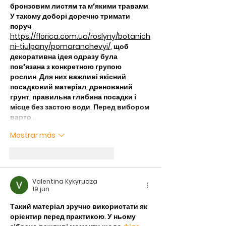
бронзовим листям та мʼякими травами.
У такому доборі доречно тримати 
поруч 
https://florica.com.ua/roslyny/botanich
ni-tiulpany/pomaranchevyi/
, щоб 
декоративна ідея одразу була 
повʼязана з конкретною групою 
рослин. Для них важливі якісний 
посадковий матеріал, дренований 
грунт, правильна глибина посадки і 
місце без застою води. Перед вибором 
варто…
Mostrar más
Me gusta
Reaccionar
Valentina Kykyrudza
19 jun
Такий матеріал зручно використати як 
орієнтир перед практикою. У ньому 