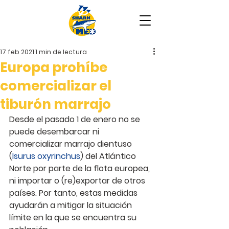
17 feb 2021
1 min de lectura
Europa prohíbe
comercializar el
tiburón marrajo
Desde el pasado 1 de enero no se 
puede desembarcar ni 
comercializar marrajo dientuso 
(
Isurus oxyrinchus
) del Atlántico 
Norte por parte de la flota europea, 
ni importar o (re)exportar de otros 
países. Por tanto, estas medidas 
ayudarán a mitigar la situación 
límite en la que se encuentra su 