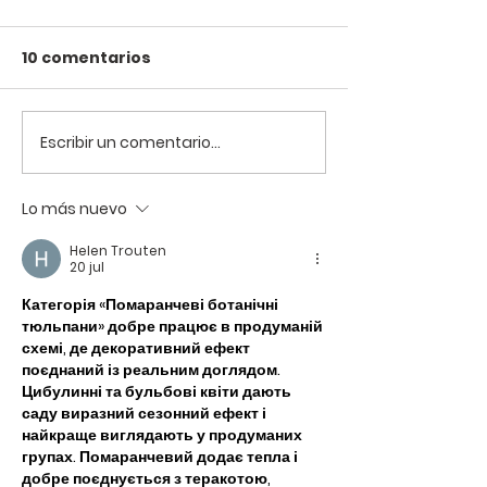
10 comentarios
Escribir un comentario...
El impacto de la
Se presenta a
pesca con palangre
medios el ac
en el tiburón azul
colaboración 
Lo más nuevo
Shark Med y M
Helen Trouten
Foundation
20 jul
Категорія «Помаранчеві ботанічні 
тюльпани» добре працює в продуманій 
схемі, де декоративний ефект 
поєднаний із реальним доглядом. 
Цибулинні та бульбові квіти дають 
саду виразний сезонний ефект і 
найкраще виглядають у продуманих 
групах. Помаранчевий додає тепла і 
добре поєднується з теракотою, 